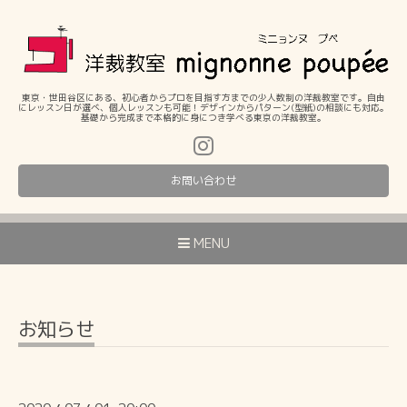
東京・世田谷区にある、初心者からプロを目指す方までの少人数制の洋裁教室です。自由
にレッスン日が選べ、個人レッスンも可能！デザインからパターン(型紙)の相談にも対応。
基礎から完成まで本格的に身につき学べる東京の洋裁教室。
お問い合わせ
MENU
お知らせ