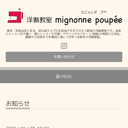
東京・世田谷区にある、初心者からプロを目指す方までの少人数制の洋裁教室です。自由
にレッスン日が選べ、個人レッスンも可能！デザインからパターン(型紙)の相談にも対応。
基礎から完成まで本格的に身につき学べる東京の洋裁教室。
お問い合わせ
MENU
お知らせ