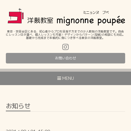
東京・世田谷区にある、初心者からプロを目指す方までの少人数制の洋裁教室です。自由
にレッスン日が選べ、個人レッスンも可能！デザインからパターン(型紙)の相談にも対応。
基礎から完成まで本格的に身につき学べる東京の洋裁教室。
お問い合わせ
MENU
お知らせ