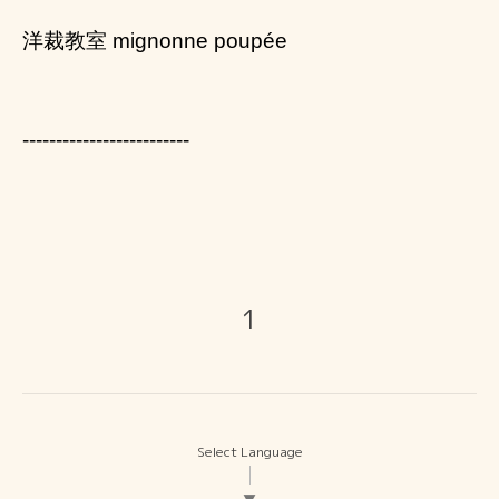
洋裁教室 mignonne poupée
-------------------------
1
Select Language
▼