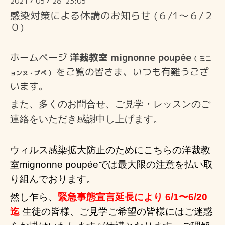
2021
05
28 23:05
/
/
感染対策による休講のお知らせ (６/1〜６/２
０)
ホームページ
洋裁教室 mignonne poupée
（ ミニ
を
ご覧の皆さま、いつも有難うござ
ョンヌ・プペ ）
います。
また、多くのお問合せ、ご見学・レッスンのご
連絡
をいただき感謝申し上げ
ます。
ウィルス感染拡大防止のためにこちらの洋裁教
室mignonne poupéeでは
最大限の注意を払い取
り組んでおります。
然し乍ら、
緊急事態宣言延長により 6/1〜6
/20
迄
生徒の皆様、
ご見学ご希望の皆様にはご迷惑