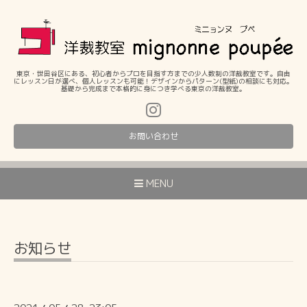
東京・世田谷区にある、初心者からプロを目指す方までの少人数制の洋裁教室です。自由
にレッスン日が選べ、個人レッスンも可能！デザインからパターン(型紙)の相談にも対応。
基礎から完成まで本格的に身につき学べる東京の洋裁教室。
お問い合わせ
MENU
お知らせ