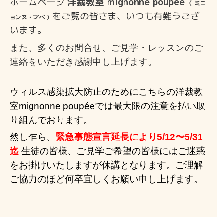
ホームページ
洋裁教室 mignonne poupée
（ ミニ
を
ご覧の皆さま、いつも有難うござ
ョンヌ・プペ ）
います。
また、多くのお問合せ、ご見学・レッスンのご
連絡
をいただき感謝申し上げ
ます。
ウィルス感染拡大防止のためにこちらの洋裁教
室mignonne poupéeでは
最大限の注意を払い取
り組んでおります。
然し乍ら、
緊急事態宣言延長により5/12〜
5/31
迄
生徒の皆様、
ご見学ご希望の皆様にはご迷惑
をお掛けいたしますが休講となります。
ご理解
ご協力のほど何卒宜しくお願い申し上げます。