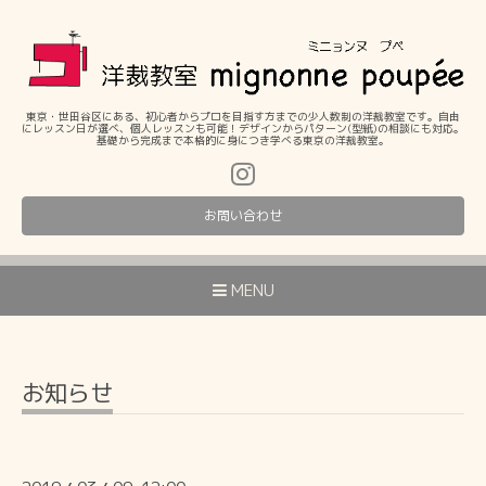
東京・世田谷区にある、初心者からプロを目指す方までの少人数制の洋裁教室です。自由
にレッスン日が選べ、個人レッスンも可能！デザインからパターン(型紙)の相談にも対応。
基礎から完成まで本格的に身につき学べる東京の洋裁教室。
お問い合わせ
MENU
お知らせ