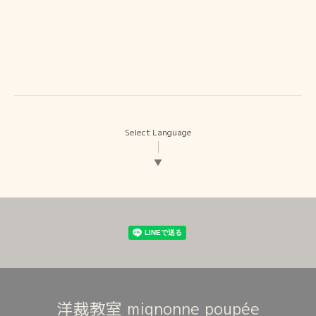
Select Language
▼
洋裁教室 mignonne poupée