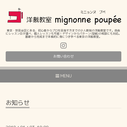
東京・世田谷区にある、初心者からプロを目指す方までの少人数制の洋裁教室です。自由
にレッスン日が選べ、個人レッスンも可能！デザインからパターン(型紙)の相談にも対応。
基礎から完成まで本格的に身につき学べる東京の洋裁教室。
お問い合わせ
MENU
お知らせ